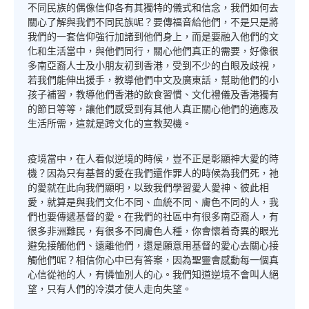
不同民族的偶像信仰各有其獨特的儀式和信念，我們如何去
關心了解與我們不同民族呢？要傳福音給他們，不是只是將
我們的一套信仰強行加諸到他們身上，而是要融入他們的文
化和生活當中，與他們同行，關心他們真正的需要，好像很
多南亞裔人士及小朋友初到香港，受到不少的白眼及歧視，
若我們能伸出援手，教導他們中文及廣東話，幫助他們的小
孩子補習，教導他們香港的飲食習慣、文化禮儀及香港獨有
的節日等等，讓他們感受到有其他人真正關心他們的適應及
生活所需，這就是跨文化的宣教契機。
疫境當中，在人看似逆境的時候，豈不正是彰顯神大愛的時
機？因為只有基督的愛在我們還作罪人的時候為我們死，祂
的愛就在此向我們顯明，以致我們學習愛人愛神、彼此相
愛，就算是與我們文化不同、血統不同、膚色不同的人，我
們也要傳遞基督的愛。在我們的社區中有很多南亞裔人，有
很多非洲難民，有很多不同膚色人種，你會懷着奇異的眼光
避免接觸他們、遠離他們，還是願意用基督的愛心去關心接
觸他們呢？相信你心中已有答案，因為聖靈會感動每一個真
心信從祂的人，有憐恤別人的心。我們知道逆境不會叫人絕
望，只有人們的冷漠才使人走向失望。