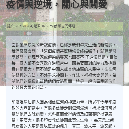
疫情與逆境，關心與關愛
建立: 2021-06-04, 週五 16:55
作者
梁志光傳道
面對風高浪急的新冠疫情，已經是我們每天生活的新常態，
我們常常會問：「這個疫情甚麼時候會終結呢？」就算是醫
學顧問、病理學家或傳染病專家也回答不 了這個問題。相信
每一個人都不會喜歡在逆境當中，因為要面對的壓力及挑戰
實在是很大，而不論是中國人或其他族裔的人民中，往往解
決疑難的方法，不外乎求神問卜、作法、祈福大會等等，希
望他們的偶像能幫助他們度過難關，這是一般信奉民間信仰
的普羅大眾的想法。
印度及尼泊爾人因為相信恆河的神聖力量，所以在今年印度
教的大壺節當中，有很多信徒走到恆河浸泡，祈求恆河可以
幫助他們去除病毒，怎料反而使得病情及細菌蔓延得更廣
1
闊、更廣大，很多印度教信徒因此喪失生命
，每天患上新
冠病毒的人更是數以萬計的飆升，真正一波未平一波又起。