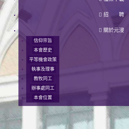
招 聘
關於元浸
信仰宗旨
本會歷史
平等機會政策
執事及理事
教牧同工
辦事處同工
本會位置