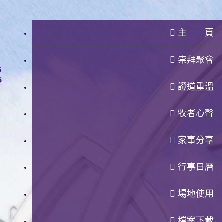
主 頁
崇拜聚會
證道重溫
牧者心聲
家事分享
行事日曆
場地使用
檔案下載