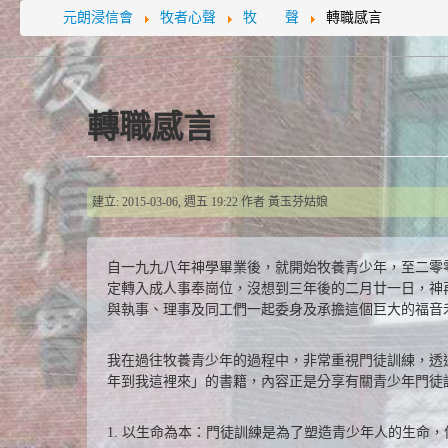
元朗浸信會
牧者心聲
牧 聲
轉職感言
轉職感言
建立: 2015-03-06, 週五 19:22
作者
黃玉芬姑娘
自一九九八年神學畢業後，就開始牧養青少年，至二零
定轉入成人事奉崗位，沒想到三年後的二月廿一日，神
與執事、理事及同工們一起委身及承擔這個巨大的福音
我在過往牧養青少年的過程中，非常重視門徒訓練，透
年到我這裡來」的書籍，內容正是分享有關青少年門徒
1. 以生命為本：門徒訓練是為了塑造青少年人的生命