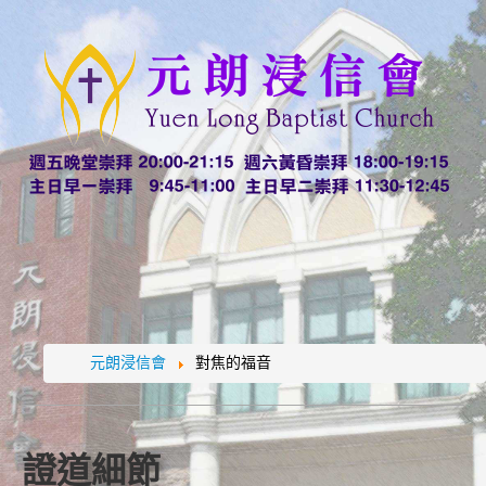
元朗浸信會
對焦的福音
證道細節