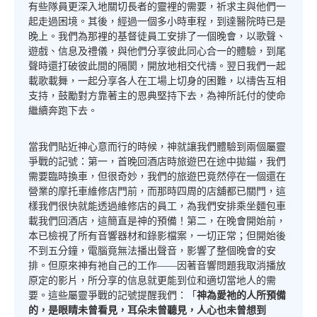
有些隊員更深入地關切長者的靈裡的需要，祈求主與他們一
起走過困境。其後，經過一個多小時車程，到達醫院時已是
晚上。我們為那裡的基督徒員工安排了一個晚會，以歌聲、
遊戲、信息及禮儀，與他們分享彼此同心合一的體驗，到尾
聲時還打破彼此間的隔閡，開放地相交代禱。翌日我們一起
載歌載舞，一起分享各人在工場上切身的困難，以禱告互相
支持，鼓勵對方靠著主的恩典堅持下去，為神所託付的使命
繼續奔跑下去。
當我們貼近神心意而行的時候，神就讓我們體驗到兩個屬靈
爭戰的記號：第一，首晚回酒店時旅遊巴在途中拋錨，我們
需要臨時換車，但很奇妙，我們的旅遊巴竟然停在一個還在
營業的摩托車維修店門前，而那時四周的店舖都已關門，這
樣我們很快就能透過維修店的員工，為我們安排乘坐麵包車
載我們回酒店，這簡直是神的預備！第二，在晚會開始前，
本已檢視了所有音響器材和錄影檔案，一切正常；但開始後
不到五分鐘，電腦竟無法播出聲音，影響了整個晚會的安
排。但原來神有祂自己的工作――因著音響問題我取消播放
原定的影片，所分享的信息就更能到位和適切當地人的需
要。這些屬靈爭戰的記號提醒我們：「
神為愛祂的人所預備
的，是眼睛未曾看見，耳朵未曾聽見，人心也未曾想到