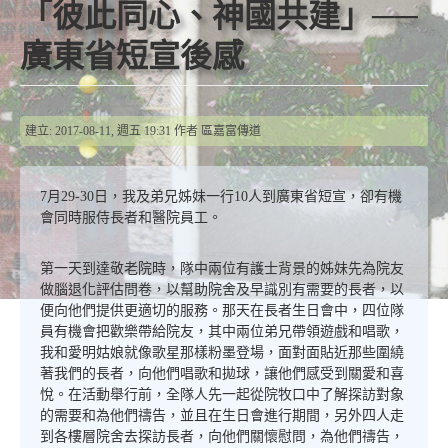
「彼此同心、神國共建」──
廣東省短宣後感
建立: 2017-08-11, 週五 19:31
作者
區嘉富傳道
7月29-30日，我及弟兄姊妹一行10人到廣東省短宣，卻有機
會同時服侍長者和醫院員工。
第一天到達敬老院時，隊中兩位有護士背景的姊妹先為院友
做腦退化評估問卷，以幫助院舍及早識別有需要的長者，以
便向他們提供更適切的服務。那天在長者生日會中，四位隊
員有機會把歡樂帶給院友，其中兩位弟兄帶領遊戲和唱歌，
我和愛明姑娘就像歌星那樣粉墨登場，面對面貼近那些圍繞
著我們的長者，向他們唱歌和拋球，讓他們感受到關愛和喜
悅。在活動舉行前，全隊人先一起從院牧口中了解探訪對象
的需要和為他們禱告，並且在生日會進行期間，另外四人走
到各樓層院舍去探訪長者，向他們關懷慰問，為他們禱告，