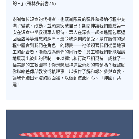
的。
」(哥林多前書2:9)
謝謝每位短宣的代禱者，也感謝隊員的彈性和接納行程中充
滿了變數、改動，並願意突破自己！期間神讓我們體驗第一
次在短宣中坐救護車去服侍、眾人在深夜一起擠進麵包車返
回酒店等等難忘的經歷。最令我深刻的領受，是在服侍的過
程中體會到我們在角色上的轉變――祂帶領著我們從當地事
工的配合者，漸漸成為他們的同行者：員工和我們都能坦誠
地展現出彼此的限制，並以禱告和行動互相幫補，成就了一
幅美麗的宣教圖畫！你想體驗神這些奇妙的帶領嗎？我鼓勵
你聯絡差傳部教牧或執理事，以多作了解和報名參與宣教，
讓我們踏出元浸的四面牆，以做到彼此同心、「神國」共
建！