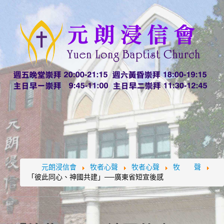
元朗浸信會
牧者心聲
牧者心聲
牧 聲
「彼此同心、神國共建」──廣東省短宣後感