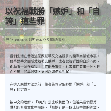
以祝福戰勝「嫉妒」和「自
誇」這些罪
建立: 2018-06-08, 週五 19:37
作者
鄺恩然牧師
我們生活在香港這個既繁華又充滿競爭的國際商業城市裏，
競爭對手之間隱藏着彼此嫉妒、或者傲視群雄的自誇心態，
衝擊着一眾在職場上工作的基督徒。若果我們要做一個入世
而不屬世的基督徒，又可以如何應對呢？
在進入應對方法之前，筆者先界定聖經對「嫉妒」和「自
誇」的定義。
按中文的理解，「嫉妒」是比較負面的，但若果我們從第一
世紀的希臘文化中理解，「嫉妒」是一個比較中性的詞彙，