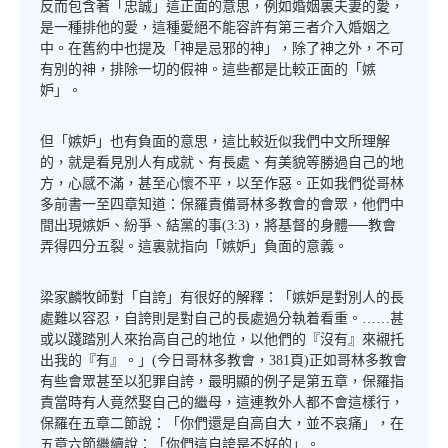
反而包含著「忠誠」這正面的意思，例如婚姻裏夫妻的愛，
是一種排他的愛，這種愛絕不能容許有第三者介入婚姻之
中。在舊約中也提及「神是忌邪的神」，除了神之外，不可
有別的神，排除一切的假神。這些都是比較正面的「嫉
妒」。
但「嫉妒」也有負面的意思，這比較近似我們中文所理解
的，就是看見別人有成就、有長處、有美貌等勝過自己的地
方，心感不滿，甚至心懷不平，以至作惡。正如我們從哥林
多前書一至四章知道：保羅責備哥林多教會的會眾，他們中
間出現嫉妒、紛爭、結黨的事(3:3)，將基督的身體──教會
弄得四分五裂。這裏就指向「嫉妒」負面的意義。
梁家麟牧師對「自誇」有很好的解釋：「嫉妒是對別人的長
處難以容忍，自誇則是對自己的長處過分執着看重。……甚
或以踐踏別人來抬高自己的地位，以他們的『沒有』來襯托
出我的『有』。」(今日哥林多教會，381頁)正如哥林多教會
有些會眾甚至以犯罪自誇，最明顯的例子是第五章，保羅指
責當時有人竟然娶自己的繼母，這連教外人都不會這樣行，
保羅在五章二節說：「你們還是自高自大，並不哀痛」，在
五章六節繼續說：「你們這自誇是不好的」。