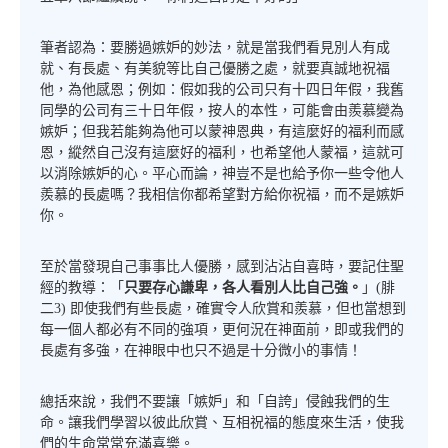
筆者認為：要勝過嫉妒的妙法，就是當我們看見別人有成
就、有長處、有美貌等比自己優勝之處，就要真誠地祝福
他，為他感恩；例如：假如我的公司只有十四日年假，我舊
同學的公司有三十日年假，按人的本性，可能會由羨慕變為
嫉妒；但我若能夠為他可以蒙神恩典，有這麼好的福利而感
恩，縱然自己沒有這麼好的福利，也希望他人蒙福，這就可
以消除嫉妒的心。平心而論，神豈不是也給予你一些令他人
羨慕的長處嗎？我相信你都希望對方給你祝福，而不是嫉妒
你。
至於當發現自己事事比人優勝，感到沾沾自喜時，要記住聖
經的教導：「
只要存心謙卑，各人看別人比自己強。
」(腓
二3) 即使我們有些長處，確實令人欣賞和羨慕，但也當想到
每一個人都必有不同的強項，更何況在神面前，即或我們的
長處有多強，在神眼中也只不過是十分微小的事情！
總括來說，我們不要讓「嫉妒」和「自誇」侵蝕我們的生
命。讓我們學習以彼此欣賞、互相祝福的態度來生活，使我
們的生命常常充滿喜樂。