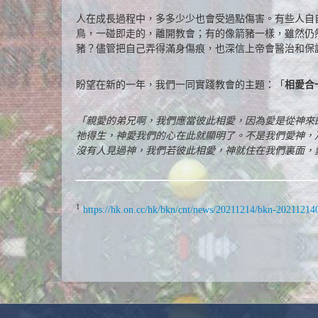
人在成長過程中，多多少少也會受過點傷害。有些人自
鳥，一碰即走的，離開教會；有的像箭豬一樣，雖然仍
豬？儘管把自己弄得滿身傷痕，也深信上帝會醫治和保
盼望在新的一年，我們一同實踐教會的主題：「
相愛合
「親愛的弟兄啊，我們應當彼此相愛，因為愛是從神來
祂得生，神愛我們的心在此就顯明了。不是我們愛神，
沒有人見過神，我們若彼此相愛，神就住在我們裏面，愛
1
https://hk.on.cc/hk/bkn/cnt/news/20211214/bkn-202112