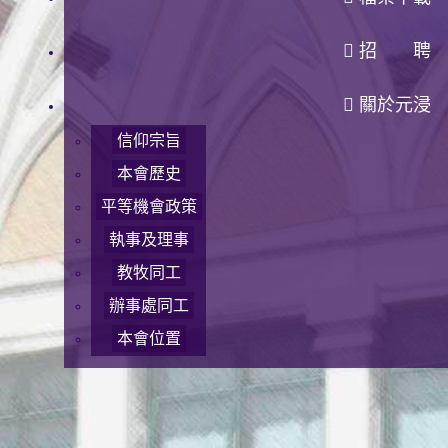
招 聘
關於元浸
信仰宗旨
本會歷史
平等機會政策
執事及理事
教牧同工
辦事處同工
本會位置