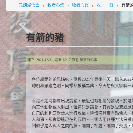
元朗浸信會
牧者心聲
牧者心聲
牧 聲
有箭
有箭的豬
建立: 2021-12-31, 週五 18:17
作者
陳文燕姑娘
各位親愛的弟兄姊妹，倒數2021年最後一天，踏入2
聰明和愚蠢之別。同樣都被稱為豬，今天想與大家聊一
香港不定時都會出現箭豬，最近也有相關的發現。於剛
向其他動物或人射出，但這只是誤會，其實是受驚或感
自己的刺也要對敵人進行攻擊。這情況其實有點像人一
人和事，都會塑造現在的我們。一個人用各種方法保護
制似乎是人與人之間的牆，隔開了相處，隔開了交流，