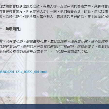
自然然便會找到出路及安慰，有些人卻一直留在他的傷痛之中，就算教會
然會在教會出沒，但只要別人走近一點，他們就豎直身上的箭，難以接觸
護。箭豬也能否別把所有人當作敵人，嘗試收起自己的箭，穿上厚厚的棉
一‧熱暖同行
」
的。凡有愛心的，都是由神而生，並且認識神。沒有愛心的，就不認識神
乃是神愛我們，差祂的兒子為我們的罪作了挽回祭，這就是愛了。親愛的
他的心在我們裏面得以完全了。」（約翰一書四章7-12節）
14083802201-1214_00822_001.html