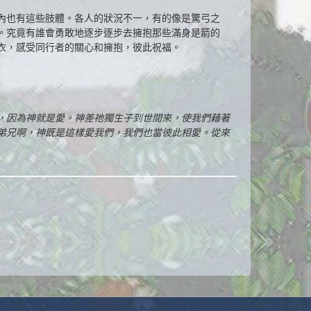
內也有這些肢體。各人的狀況不一，有的像是驚弓之
。究竟有誰會勇敢地逐步逐步去擁抱那些滿身是箭的
衣，感受同行者的關心和擁抱，彼此祝福。
，因為神就是愛。神差祂獨生子到世間來，使我們藉著
弟兄啊，神既是這樣愛我們，我們也當彼此相愛。從來