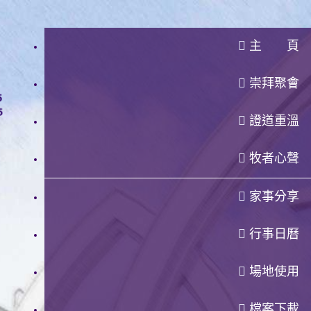
主 頁
崇拜聚會
證道重溫
牧者心聲
家事分享
行事日曆
場地使用
檔案下載