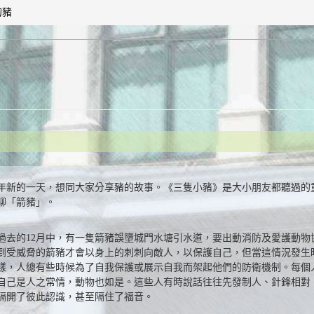
的豬
022年新的一天，想同大家分享豬的故事。《三隻小豬》是大小朋友都聽過
聊「箭豬」。
過去的12月中，有一隻箭豬誤墮城門水塘引水道，要出動消防及愛護動物
到受威脅的箭豬才會以身上的刺刺向敵人，以保護自己，但當這情況發生
樣，人總有些時候為了自我保護或展示自我而架起他們的防衛機制。每個
自己是人之常情，動物也如是。這些人有時說話往往先發制人、針鋒相對
隔開了彼此認識，甚至隔住了福音。