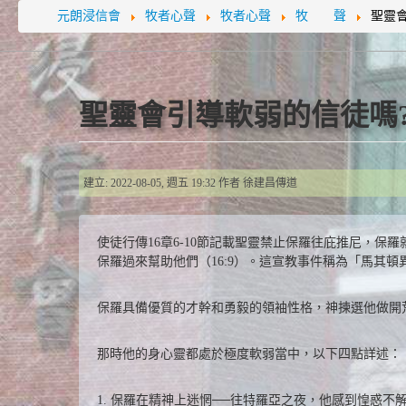
元朗浸信會
牧者心聲
牧者心聲
牧 聲
聖靈
聖靈會引導軟弱的信徒嗎
建立: 2022-08-05, 週五 19:32
作者
徐建昌傳道
使徒行傳16章6-10節記載聖靈禁止保羅往庇推尼，
保羅過來幫助他們（16:9）。這宣教事件稱為「馬其頓
保羅具備優質的才幹和勇毅的領袖性格，神揀選他做開
那時他的身心靈都處於極度軟弱當中，以下四點詳述：
1. 保羅在精神上迷惘──往特羅亞之夜，他感到惶惑