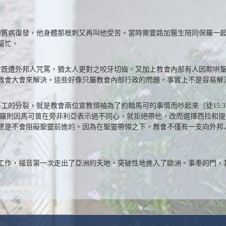
的舊病復發，他身體那根刺又再叫他受苦。當時需要路加醫生陪同保羅一起同
幫忙。
到教會既遭外邦人咒罵，猶太人更對之咬牙切齒，又加上教會內部有人因欺
屆教會大會來解決。這些好像只屬教會內部行政的問題，事實上不是容易解
事工的分裂，就是教會兩位宣教領袖為了約翰馬可的事情而吵起來（徒15:3
，保羅則因馬可曾在旁非利亞表示過不同心，就拒絕帶他，改而選擇西拉和
逮是不會阻礙聖靈前進的。因為在聖靈帶領之下，教會不僅有一支向外邦
工作，福音第一次走出了亞洲的天地，突破性地進入了歐洲。事奉的門，