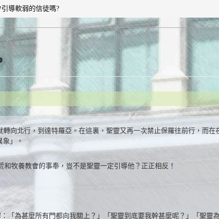
會引導軟弱的信徒嗎?
?
保羅就轉向北行，到達特羅亞。在這裏，聖靈又再一次禁止保羅往前行，而
異象」。
荒和牧養教會的事奉，豈不是聖靈一定引導他？正正相反！
不解：「為甚麼所有門都向我關上？」「聖靈到底要我幹甚麼呢？」「聖靈