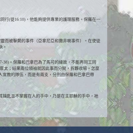
行(徒16:10)，他能夠提供專業的護理服務。保羅在一
哄聖靈而被擊斃的事件（亞拿尼亞和撒非喇事件）。在使徒
決。
7-38)。保羅和巴拿巴為了馬可的緣故，不能再同工同
提摩太；結果兩位領袖就因此事而分開，拆夥收場。怎麼
人宣教的隊伍，而是有兩支，分別由保羅和巴拿巴帶
其鑰匙並不掌握在人的手中，乃是在主耶穌的手中，祂