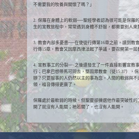
不需要我的牧養與關懷了嗎？」
2. 保羅在身體上的軟弱──聖經學者認為很可能是保羅
生的宣教旅程中，常常遇到身體不舒服，都需要別人來
3. 教會內部多憂患──在使徒行傳第16章之前，讀
行傳15章，教會又因摩西律法起了爭議，要召開第一
4. 宣教事工的分裂──之後還發生了一件直接影響宣教
行；巴拿巴想帶馬可同去，堅固眾教會（徒15:37）
辦？只要服事的人仍然以主的事為念，人間的軟弱與不
領，福音傳得更廣了。
保羅處於最軟弱的時候，但聖靈卻揀選他作最突破性的
開了就沒有人能關；祂若關了，也沒有人能開。