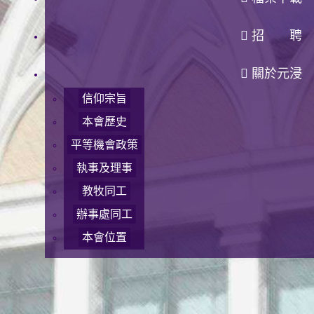
招 聘
關於元浸
信仰宗旨
本會歷史
平等機會政策
執事及理事
教牧同工
辦事處同工
本會位置