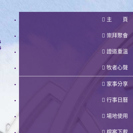
主 頁
崇拜聚會
證道重溫
牧者心聲
家事分享
行事日曆
場地使用
檔案下載