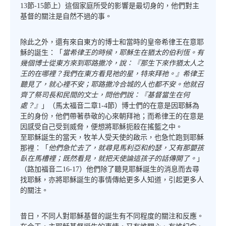
13節-15節上）這個家庭所受的影響是最切身的，他們對主
基督的關注是自然不過的事。
除此之外，還有來自東方的博士和當時的皇帝希律王在意耶
穌的誕生：「
當希律王的時候，耶穌生在猶太的伯利恆。有
幾個博士從東方來到耶路撒冷，說：『那生下來作猶太人之
王的在哪裡？我們在東方看見祂的星，特來拜祂。』希律王
聽見了，就心裡不安；耶路撒冷合城的人也都不安。他就召
齊了祭司長和民間的文士，問他們說：『基督當生在何
處？』
」（馬太福音二章1-4節）博士們的在意是因耶穌為
王的身份，他們帶著恭敬的心來朝拜祂；而希律王的在意是
因感受自己受到威脅，便想將耶穌扼殺在搖籃之中。
至耶穌誕生的當天，牧羊人受天使的啟示，也急忙跑到耶穌
那裡：「
他們急忙去了，就尋見馬利亞和約瑟，又有那嬰孩
臥在馬槽裡；既然看見，就把天使論這孩子的話傳開了。
」
（路加福音二16-17）他們除了聽見耶穌誕生的消息而去尋
找耶穌，亦將耶穌誕生的事情傳給更多人知道，引起更多人
的關注。
昔日，不同人對耶穌基督的誕生有不同程度的關注和反應。