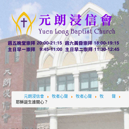
元朗浸信會
牧者心聲
牧者心聲
牧 聲
耶穌誕生誰關心？