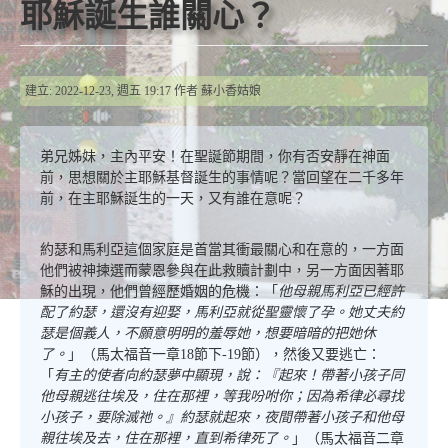
耶穌誕生誰關心？
建立: 2022-12-23, 週五 19:17
作者
蘇小香姑娘
弟兄姊妹，主內平安！在聖誕節期間，你有否安靜在神面
前，思想關於主耶穌基督誕生的事情呢？當回望在二千多年
前，在主耶穌誕生的一天，又有誰在意呢？
約瑟和馬利亞這個家庭是首當其衝最關心和在意的，一方面
他們被神揀選而蒙恩參與在此救贖計劃中，另一方面因著耶
穌的出現，他們曾經歷婚姻的危機：「
他母親馬利亞已經許
配了約瑟，還沒有迎娶，馬利亞就從聖靈懷了孕。她丈夫約
瑟是個義人，不願意明明的羞辱她，想要暗暗的把她休
了。
」（馬太福音一章18節下-19節），然後又要逃亡：
「
有主的使者向約瑟夢中顯現，說：『起來！帶著小孩子同
他母親逃往埃及，住在那裡，等我吩咐你；因為希律必尋找
小孩子，要除滅祂。』約瑟就起來，夜間帶著小孩子和他母
親往埃及去，住在那裡，直到希律死了。
」（馬太福音二章