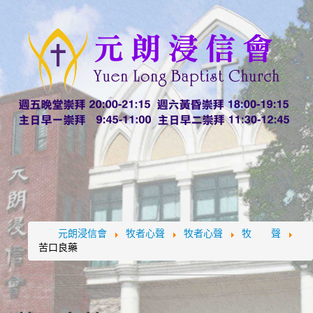
元朗浸信會
牧者心聲
牧者心聲
牧 聲
苦口良藥