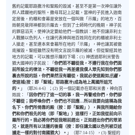
舊約記載耶路撒冷和聖殿的毀滅，甚至不是第一次神任讓外
邦人蹂躪祂的聖所。撒母耳記上記載，當神的子民進入迦南
定居後，約櫃和會幕是安放在一個叫做「示羅」的地方，百
姓朝見敬拜神都到示羅去。但到了士師時代的晚期，神子民
的罪惡滔天，使神決定要給他們一個教訓：祂不但讓非利士
人戰勝以色列人，任讓代表神與祂百姓同在的約櫃被非利士
人搶走，甚至連本來會幕所在地的「示羅」，神也讓其被徹
底摧毀。聖經雖然沒有明文言說示羅的被滅，但從聖經其他
地方的記載，可以推想示羅的下場：(1) 神透過耶利米警告
猶大國神的子民說：「
你們若不聽從我，不遵行我在你們面
前所設立的律法，不聽從我一再差遣我僕人眾先知到你們那
裏去所說的話，你們果然沒有聽從，我就必使這殿如
示羅
，
使這城(按：即「聖城」耶路撒冷)成為地上萬國所詛咒
的。
」（耶26:4-6）；(2) 另一個記載亦在耶和米書，神向百
姓說：「
因你們行了這一切的事，我一再警戒你們，你們卻
不聽從；我呼喚你們，你們也不回應…所以我要向這稱為我
名下、你們所倚靠的殿（按：即「聖殿」），與我所賜給你
們和你們祖先的地（即「聖地」）這樣行，正如我從前向示
羅所行的。我必將你們從我眼前趕出，正如趕出你們的眾弟
兄，就是所有以法蓮的後裔（按：即任讓北國以色列被亞述
擄走一樣的對付南國猶大）。
」（耶7:14-15），(3) 聖經的