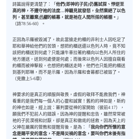
詩篇說得更清楚了：「
他們(即神的子民)仍舊試探、悖逆至
高的神，不遵守祂的法度…神聽見就發怒，全然棄絕了以色
列，甚至離棄
示羅
的帳幕，就是祂在人間所搭的帳棚。
」
（詩78:56-60）。
正因為示羅被毀滅了，故此當搶走約櫃的非利士人因吃足了
耶和華神給他們的苦頭，想把約櫃送還以色列人時，竟不知
該把約櫃送到何處？只能讓牛車拉著約櫃向以色列人所住的
地方運送，送到何處便是何處；而後來以色列人因擅自窺看
約櫃而被神擊殺，也想把約櫃送走時，他們也只能把約櫃送
到基列耶琳，而不是示羅，因為示羅和會幕都已被毀了。
（見撒上5-6章）
神要求的是真正的順服與敬畏，虛假的敬拜不能救我們，神
看重的是我們每一個人的心靈和誠實！舊約的神如是，新約
的神也如是，經上說：審判要從神的家開始（彼前4:17），
願我們不犯前人的錯誤，因為神的提醒和忠告，雖然常常被
祂的子民漠視和討厭，卻是真正和徹底的拯救。因為天上的
父神在嚴厲的管教和提醒背後，是為：「
我向你們所懷的意
念是賜平安的意念，不是降災禍的意念，要叫你們末後有指