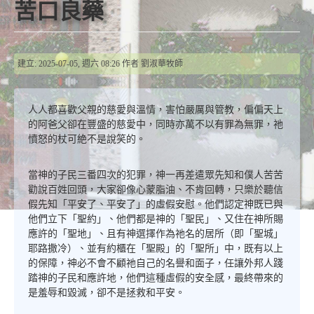
苦口良藥
建立: 2025-07-05, 週六 08:26
作者
劉淑華牧師
人人都喜歡父親的慈愛與溫情，害怕嚴厲與管教，偏偏天上
的阿爸父卻在豐盛的慈愛中，同時亦萬不以有罪為無罪，祂
憤怒的杖可絶不是說笑的。
當神的子民三番四次的犯罪，神一再差遣眾先知和僕人苦苦
勸說百姓回頭，大家卻像心蒙脂油、不肯回轉，只樂於聽信
假先知「平安了、平安了」的虛假安慰。他們認定神既已與
他們立下「聖約」、他們都是神的「聖民」、又住在神所賜
應許的「聖地」、且有神選擇作為祂名的居所（即「聖城」
耶路撒冷）、並有約櫃在「聖殿」的「聖所」中，既有以上
的保障，神必不會不顧祂自己的名譽和面子，任讓外邦人踐
踏神的子民和應許地，他們這種虛假的安全感，最終帶來的
是羞辱和毀滅，卻不是拯救和平安。