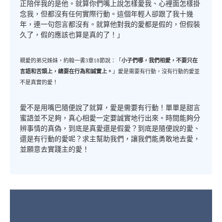
正陪伴我的是他。就算你們嘴上說怎樣愛我、心裡面怎樣掛
念我，但都沒有任何實際行動。這個年輕人卻跟了我十幾
年，連一句怨言都沒有。就算他對我的愛都是假的，但假裝
久了，假的應該也算是真的了！」
親愛的弟兄姊妹，約翰一書3章18節說：「
小子們哪，我們相愛，不要只在
言語和舌頭上，總要在行為和誠實上。
」愛是需要有行動，沒有行動的愛並
不是真實的愛！
愛不是用嘴巴隨便說了就算，愛是需要有行動！單單是甜言
蜜語並不足夠，真心相愛一定要誠實地行出來。時間能夠分
辨事情的真偽，到底是真愛還是假愛？到底是隨便說的愛、
還是有行動的愛呢？求主幫助我們，讓我們能勇敢地去愛，
並願意去實踐主的愛！