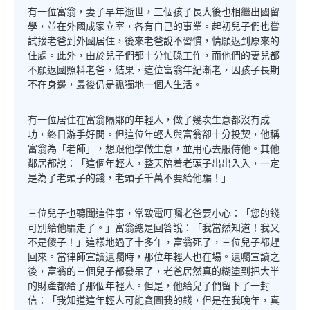
有一位富翁，妻子早年逝世，三個孩子長大後也相繼出國留
學，並在外國成家立室，各有自己的事業。起初兒子們也嘗
試接老爸到外國居住，後來老爸說不習慣，情願返到原來的
住處。此外，由於兒子們都十分忙碌工作，而他們的妻兒都
不願返國照料老爸，結果，這位富翁年紀漸老，因孩子長期
不在身邊，最後仍是孤獨地一個人生活。
有一位居住在富翁隔鄰的年輕人，做了幾次生意都沒有成
功，終日游手好閒。但這位年輕人與富翁卻十分投契，他稱
富翁為「老師」，想跟他學做生意，並用心去服侍他。其他
鄰居都說：「這個年輕人，整天陪着老頭子出出入入，一定
是為了老頭子的錢，老頭子千萬不要給他騙！」
三位兒子也聽聞這件事，常致電叮囑老爸要小心：「您的錢
可別給他騙走了。」富翁總是回答說：「我當然知道！我又
不是傻子！」這樣地過了十多年，富翁死了，三位兒子都趕
回來。當律師宣讀遺囑時，那位年輕人也在場。遺囑宣讀之
後，富翁的三個兒子都發呆了，老爸居然真的糊塗到把大半
的財產都給了那個年輕人。但是，他給兒子們留下了一封
信：「我知道這年輕人可能貪圖我的錢，但是在我晚年，真