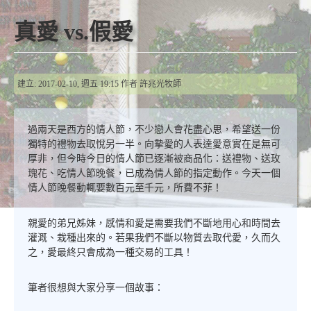
真愛 vs.假愛
建立: 2017-02-10, 週五 19:15
作者
許兆光牧師
過兩天是西方的情人節，不少戀人會花盡心思，希望送一份
獨特的禮物去取悅另一半。向摯愛的人表達愛意實在是無可
厚非，但今時今日的情人節已逐漸被商品化：送禮物、送玫
瑰花、吃情人節晚餐，已成為情人節的指定動作。今天一個
情人節晚餐動輒要數百元至千元，所費不菲！
親愛的弟兄姊妹，感情和愛是需要我們不斷地用心和時間去
灌溉、栽種出來的。若果我們不斷以物質去取代愛，久而久
之，愛最終只會成為一種交易的工具！
筆者很想與大家分享一個故事：