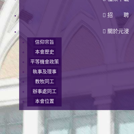
招 聘
關於元浸
信仰宗旨
本會歷史
平等機會政策
執事及理事
教牧同工
辦事處同工
本會位置