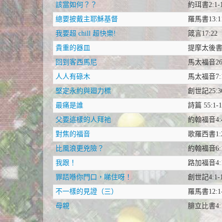
該當如何？？
約珥書2:1-
總要披戴主耶穌基督
羅馬書13:11
我要超 chill 超快樂!
箴言17:22
貴重的器皿
提摩太後書2:
回到客西馬尼
馬太福音26:
人人有碌木
馬太福音7:1
堅定永約與廻力標
創世記25:30
最痛是誰
詩篇 55:1-
父要這樣的人拜祂
約翰福音4:4
對焦的福音
歌羅西書1:2
比風浪更兇險？
約翰福音6:1
我跟！
路加福音4:
罪踎喺你門口，睇住呀！
創世記4:1-
不一樣的見證（三）
羅馬書12:1
母親
腓立比書4: