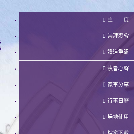
主 頁
崇拜聚會
證道重溫
牧者心聲
家事分享
行事日曆
場地使用
檔案下載