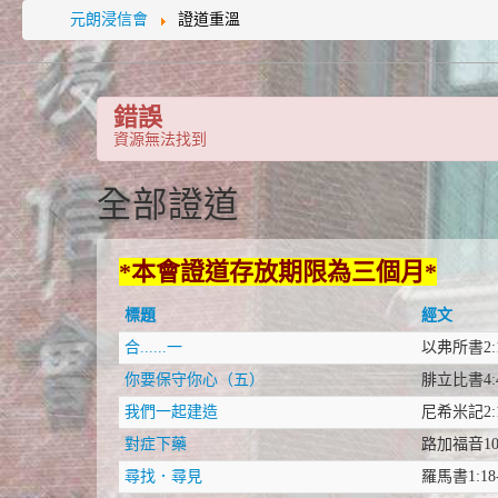
元朗浸信會
證道重溫
錯誤
資源無法找到
全部證道
*本會證道存放期限為三個月*
標題
經文
合......一
以弗所書2:1
你要保守你心（五）
腓立比書4:4
我們一起建造
尼希米記2:1
對症下藥
路加福音10:
尋找．尋見
羅馬書1:18-