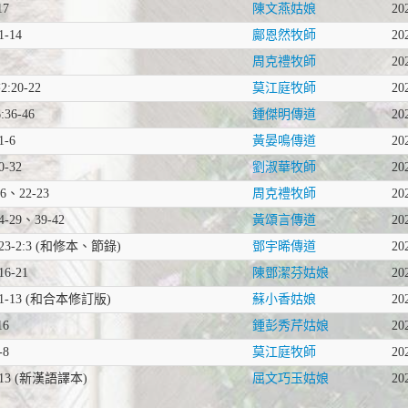
17
陳文燕姑娘
20
-14
鄺恩然牧師
20
周克禮牧師
20
20-22
莫江庭牧師
20
36-46
鍾傑明傳道
20
-6
黃晏鳴傳道
20
-32
劉淑華牧師
20
16、22-23
周克禮牧師
20
-29、39-42
黃頌言傳道
20
3-2:3 (和修本、節錄)
鄧宇晞傳道
20
6-21
陳鄧潔芬姑娘
20
1-13 (和合本修訂版)
蘇小香姑娘
20
16
鍾彭秀芹姑娘
20
-8
莫江庭牧師
20
13 (新漢語譯本)
屈文巧玉姑娘
20