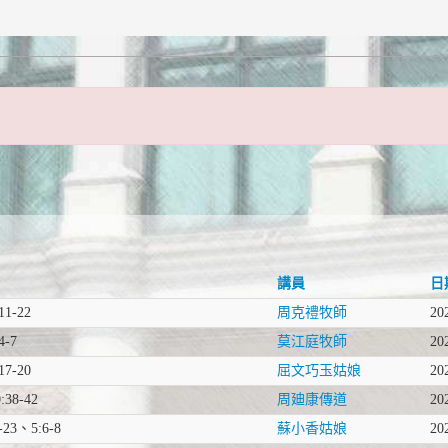
講員
日
1-22
周克禮牧師
20
-7
莫江庭牧師
20
7-20
屈文巧玉姑娘
20
38-42
周廸康傳道
20
23、5:6-8
蘇小香姑娘
20