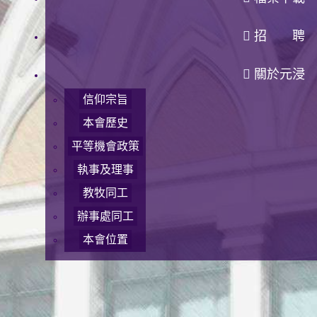
招 聘
關於元浸
信仰宗旨
本會歷史
平等機會政策
執事及理事
教牧同工
辦事處同工
本會位置