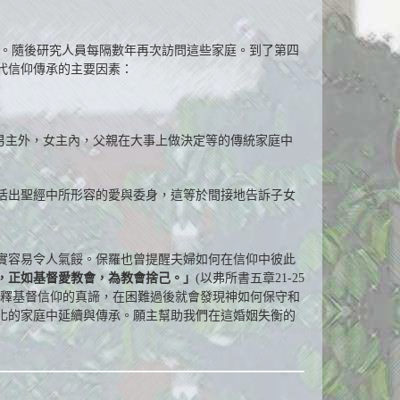
子。隨後研究人員每隔數年再次訪問這些家庭。到了第四
代信仰傳承的主要因素：
男主外，女主內，父親在大事上做決定等的傳統家庭中
活出聖經中所形容的愛與委身，這等於間接地告訴子女
實容易令人氣餒。保羅也曾提醒夫婦如何在信仰中彼此
，正如基督愛教會，為教會捨己。」
(以弗所書五章21-25
詮釋基督信仰的真諦，在困難過後就會發現神如何保守和
化的家庭中延續與傳承。願主幫助我們在這婚姻失衡的