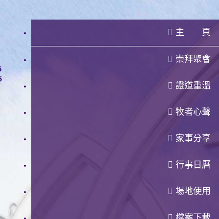
主 頁
崇拜聚會
證道重溫
牧者心聲
家事分享
行事日曆
場地使用
檔案下載