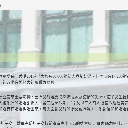
傳
1
劇增長。香港2016年
大約有50,000對新人登記結婚，但同時有17,2
仰的改變有著極大的影響與關聯。
建立帶來重要影響。因為父母離異必然造成家庭結構的失衡，使子女生長
2
大後他們的婚姻卻進入「第二個高危期」
；父母在人前人後裝作婚姻美
仰沒有在婚姻裡活出來，每天面對父母的衝突或冷戰，令他對信仰和婚姻
的子女，離異夫婦的子女較前者有高出62%的機會從某個信仰改變到另