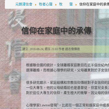
元朗浸信會
牧者心聲
牧 聲
信仰在家庭中的承
信仰在家庭中的承傳
建立: 2018-08-24, 週五 21:03
作者
趙志偉傳道
根據聯合國的統計，全球離婚家庭數目在近半個世紀內急
選擇離婚。而根據心理學的研究，父母離異對於子女信
很多研究顯示，家庭結構和宗教信仰傳統對子女信仰的
一位大專生，他的父母結婚前也是基督徒，但當兒女長
對於這位大專生的信仰，產生極大的衝擊，因父母的信
3
心理學家Lawton發現
，比起在一個正常和諧家庭中成長