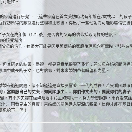
的可能性。
4
信仰的家庭進行研究
。（這些家庭在首次受訪時均有年齡在7歲或以上的孩
家庭採訪所得的數據進行整理和比較後，得出了一些他認為可能影響信徒後
子女在成年後（12年後）是否會對父母的信仰採取同樣的態度。
仰的接受程度。
傳父母的信仰。這很大可能是因受著傳統的家庭倫理觀念所薰陶，那些有
，但其研究的結果，整體上卻是真實地提醒了我們：若父母在婚姻關係裡
氛圍中成長的子女，也對信仰、對未來婚姻帶著盼望和力量。
離婚來逃避問題，卻不知道這是直接影響著下一代的成長！若只看困難確
的，當順服自己的丈夫，如同順服主……你們作丈夫的，要愛你們的妻子
改變。有不少夫婦在破碎婚姻中藉主的幫助一同努力學習饒恕，用真愛來
女也一同看見主的真實！當婚姻的關係進入更深的親密，信仰才能在基督
傳承給下一代！