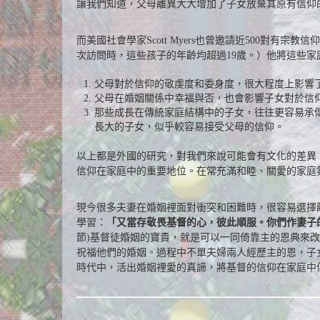
讓我們知道，父母離異大大增加了子女放棄其原有信仰
而美國社會學家Scott Myers也曾邀請近500對有宗教
次訪問時，這些孩子的年齡均超過19歲。）他將這些
父母對於信仰的敬虔度和委身度，很大程度上影響了
父母在婚姻關係中幸福與否，也會影響子女對於信
那些成長在傳統家庭結構中的子女，往往更容易承
長大的子女，似乎較容易接受父母的信仰。
以上都是外國的研究，對我們來說可能會有文化的差異
信仰在家庭中的重要地位。在常充滿和睦、關愛的家庭
現今很多夫妻在婚姻裡面對衝突和困難時，很容易選擇
學習：
「又當存敬畏基督的心，彼此順服。你們作妻子
節)基督徒婚姻的寶貴，就是可以一同倚靠主的恩典來
祝福他們的婚姻。過程中不單夫婦兩人經歷主的恩，子
時代中，活出婚姻裡愛的真諦，將基督的信仰在家庭中