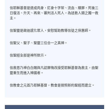
信耶穌基督是道成肉身，釘身十字架、流血、贖罪。死後三
日復活、升天、再來、審判活人死人，為拯救人類之獨一救
主。
信聖靈是啟迪感化眾人，安慰幫助教導信徒之保惠師。
信聖父、聖子、聖靈三位合一之真神。
信聖經全部是神所默示。
信救恩乃神白白賜與凡認罪悔改接受耶穌基督為救主，由聖
靈重生而進入神國者。
信教會之元首乃耶穌基督，教會是按照新約聖經而建立。