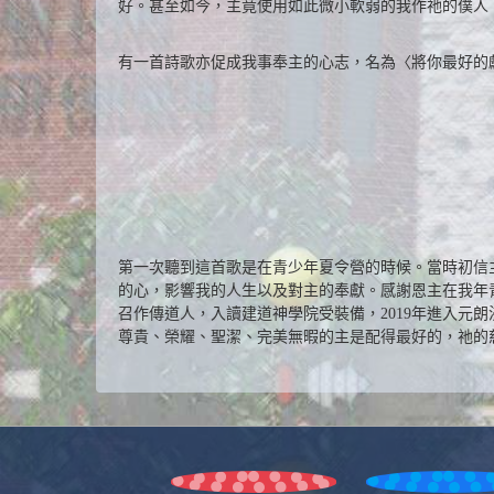
好。甚至如今，主竟使用如此微小軟弱的我作祂的僕人
有一首詩歌亦促成我事奉主的心志，名為〈將你最好的
第一次聽到這首歌是在青少年夏令營的時候。當時初信
的心，影響我的人生以及對主的奉獻。感謝恩主在我年青時
召作傳道人，入讀建道神學院受裝備，2019年進入元
尊貴、榮耀、聖潔、完美無暇的主是配得最好的，祂的