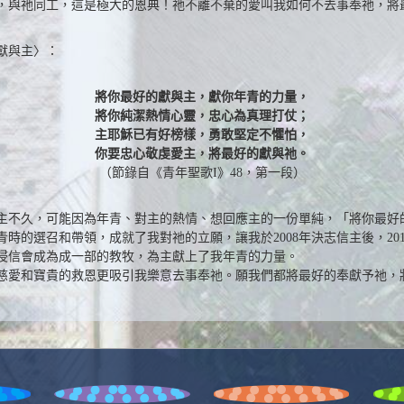
，與祂同工，這是極大的恩典！祂不離不棄的愛叫我如何不去事奉祂，將
獻與主〉：
將你最好的獻與主，獻你年青的力量，
將你純潔熱情心靈，忠心為真理打仗；
主耶穌已有好榜樣，勇敢堅定不懼怕，
你要忠心敬虔愛主，將最好的獻與祂。
（節錄自《青年聖歌I》48，第一段）
主不久，可能因為年青、對主的熱情、想回應主的一份單純，「將你最好
的選召和帶領，成就了我對祂的立願，讓我於2008年決志信主後，2011
朗浸信會成為成一部的教牧，為主獻上了我年青的力量。
慈愛和寶貴的救恩更吸引我樂意去事奉祂。願我們都將最好的奉獻予祂，