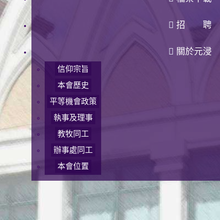
招 聘
關於元浸
信仰宗旨
本會歷史
平等機會政策
執事及理事
教牧同工
辦事處同工
本會位置