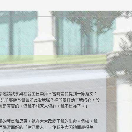
學邀請我參與福音主日崇拜。當時講員提到一節經文：
的兒子耶穌基督會如此愛我呢？神的愛打動了我的心，於
祢是真實的，但我不想家人傷心，我不信祢了。」
賜的豐盛和恩惠，祂亦大大改變了我的生命。例如，我
而學習耶穌的「捨己愛人」，使我生命因祂而變得美