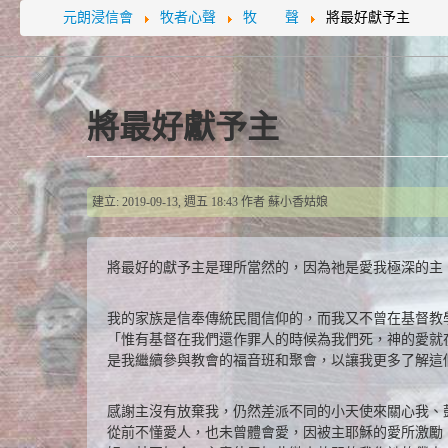
元朗浸信會
牧者心聲
牧 聲
將最好獻予主
將最好獻予主
建立: 2019-09-13, 週五 18:43
作者
蘇小香姑娘
將最好的獻予主是理所當然的，因為祂是愛我極深的主
我的家族是信奉傳統民間信仰的，而我又不曾在基督教
「惟有基督在我們還作罪人的時候為我們死，神的愛就
是我繼續參與教會的福音班和聚會，以讓我更多了解這
感謝主沒有放棄我，仍然差派不同的小天使來關心我、
從前不懂愛人，也未曾體會愛，因被主耶穌的愛所激勵