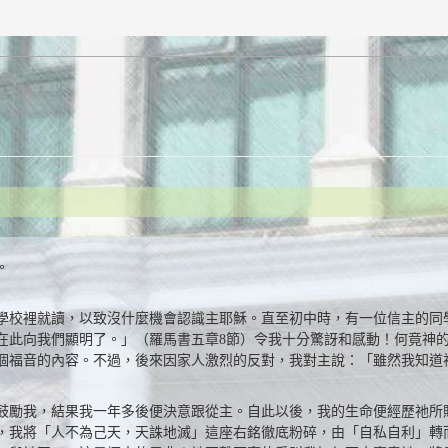
。
學校裡就讀，以致沒什麼機會認識主耶穌。直至初中時，有一位信主的同
在此向我們顯明了。」（羅馬書五章8節）令我十分驚訝和感動！何竟神
個福音的內容。不過，後來因家人激烈的反對，我對主說：「雖然我知道
鼓勵我，結果我一年多後便決意跟從主。自此以後，我的生命便經歷祂所
，我將「人不為己天，天誅地滅」這座右銘徹底粉碎，由「自私自利」轉