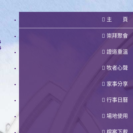
主 頁
崇拜聚會
證道重溫
牧者心聲
家事分享
行事日曆
場地使用
檔案下載