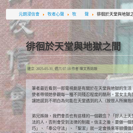
元朗浸信會
牧者心聲
牧 聲
徘徊於天堂與地獄
徘徊於天堂與地獄之間
建立: 2025-05-31, 週六 07:18
作者
陳文燕姑娘
筆者最近看到一部電視劇是有關於在天堂與地獄的生活
使者帶領她參觀每一種不同殘忍程度的酷刑。當女主角
讓她感到不明白為何能在天堂遇到的人（按世人所擁抱
弟兄姊妹，我們會否也有這樣的一個觀念？「好人上天
法的人，否則會受到法律的制裁。信主之後，要做一個
巧」、「奉公守法」、「聖潔」就一定會換來等額價值