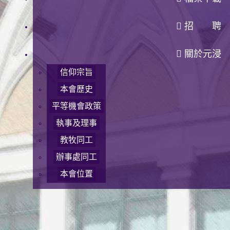
招 聘
關於元浸
信仰宗旨
本會歷史
平等機會政策
執事及理事
教牧同工
辦事處同工
本會位置