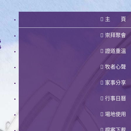
主 頁
崇拜聚會
證道重溫
牧者心聲
家事分享
行事日曆
場地使用
檔案下載