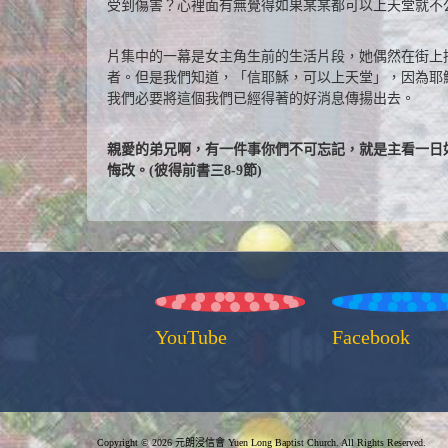
受到傷害？心裡面有無覺得如果某某都可以上天堂就不
片集中的一幕是女主角生前的生活片段，她偶然在街上
者。但是我們知道，「信耶穌，可以上天堂」，因為耶
我們必要將這個我們已經得著的好消息傳揚出去。
親愛的弟兄啊，有一件事你們不可忘記，就是主看一日
悔改。(彼得前書三8-9節)
YouTube
Facebook
Copyright © 2026 元朗浸信會 Yuen Long Baptist Church. All Rights Reserved.