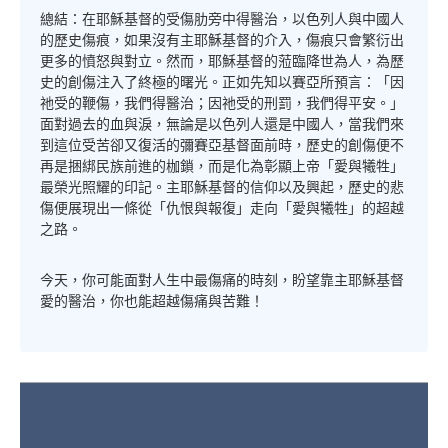
總結：在耶穌基督的受傷肋旁中得醫治，以色列人與中國人
的歷史傷痕，如果沒有主耶穌基督的介入，傷痕只會繁衍出
更多的憤怒與對立。然而，耶穌基督的蒞臨降世為人，為歷
史的創傷注入了終極的曙光。正如先知以賽亞所預言：「因
祂受的鞭傷，我們得醫治；因祂受的刑罰，我們得平安。」
面對過去的血與淚，無論是以色列人還是中國人，當我們來
到這位受苦卻又復活的彌賽亞基督面前時，歷史的創傷便不
再是捆綁民族前進的枷鎖，而是化為彰顯上帝「愛與犧牲」
最榮光照耀的印記。主耶穌基督的信仰以及興起，歷史的悲
傷便展現出一條從「仇恨與報復」走向「愛與犧牲」的超越
之路。
今天，你可能面對人生中最傷痛的時刻，盼望靠主耶穌基督
愛的醫治，你也能超越傷痛與苦難！