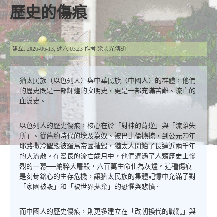
歷史的傷痕
建立: 2026-06-13, 週六 03:23
作者
梁志光傳道
猶太民族（以色列人）與中華民族（中國人）的群體，他們
的歷史既是一部輝煌的文明史，更是一部充滿苦難、流亡的
血淚史。
以色列人的歷史傷痕，核心在於「對神的背逆」與「流離失
所」。從舊約時代的埃及為奴、被巴比倫擄掠，到公元70年
耶路撒冷聖殿被羅馬帝國摧毀，猶太人開始了長達近兩千年
的大流散。在漫長的流亡歲月中，他們遭遇了人類歷史上慘
烈的一幕──納粹大屠殺，六百萬生命化為灰燼。這種傷痕
是刻骨銘心的生存危機，讓猶太民族的集體記憶中充滿了對
「家園被毀」和「被世界拋棄」的恐懼與悲憤。
而中國人的歷史傷痕，則更多建立在「改朝換代的戰亂」與