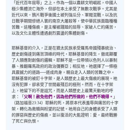
「近代百年屈辱」之上。作為一個以農耕文明崛起，中國人
極少集體流亡海外，但卻在本土承受了無數次戰爭。尤其是
近代以來，鴉片戰爭後國土被列強瓜分、軍閥混戰，以及抗
日戰爭期間慘絕人寰的南京大屠殺等，使中華民族面臨種種
苦難。這種傷痕，是主權被踐踏的屈辱、家破人亡的痛苦，
以及文化主體性遭遇劇烈震盪的集體創傷。
耶穌基督的介入，正是在猶太民族承受羅馬帝國殘暴統治、
歷史創傷達到痛苦頂峰的時代，耶穌基督的降生，徹底顛覆
了人類應對創傷的邏輯。耶穌不是一位帶領以色列人以暴制
暴、推翻羅馬政府的政治彌賽亞；相反地，祂選擇了一條極
具震撼力的道路──道成肉身，親自走入人類的苦難之中。
耶穌基督的被釘十字架，是人類歷史上最大傷痕的展現。祂
沒有犯罪，卻承受了世間最殘忍的極刑。然而，在十字架
上，祂留下的不是詛咒，而是人類歷史上最驚天動地的呼
求：「
父啊！赦免他們，因為他們所做的，他們不曉得。
」
（路加福音23:34）耶穌的死，將原本代表羞辱與痛苦的十字
架，轉化為救贖與盼望的記號。祂用自己的身體承受了人類
的罪惡與歷史的傷痕，並以復活的大能證明：愛，最終戰勝
了死亡與仇恨。