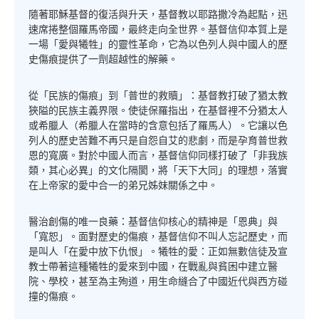
隨著耶穌基督的復活與升天，基督教以耶路撒冷為起點，迅
速席捲整個羅馬帝國，最終走向全世界。基督信仰本質上是
一場「愛與犧牲」的靈性革命，它為以色列人與中國人的歷
史傷痕提供了一劑超越性的解藥。
從「民族的傷痕」到「普世的救贖」：基督教打破了猶太教
狹隘的民族主義界限。使徒保羅指出，在基督裡不分猶太人
或希臘人（希臘人在當時的含意包括了羅馬人）。它讓以色
列人的歷史苦難不再只是自怨自艾的悲劇，而是孕育普世救
恩的寬廣。對於中國人而言，基督信仰同樣打破了「非我族
類，其心必異」的文化隔閡，將「天下大同」的理想，落實
在上帝家的愛中合一的弟兄姊妹關係之中。
醫治創傷的唯一良藥：基督信仰核心的精神是「恩典」與
「寬恕」。面對歷史的傷痕，基督信仰不叫人忘記歷史，而
是叫人「在愛中放下仇恨」。犧牲的愛：正如無數信徒及宣
教士帶著這種犧牲的愛來到中國，在戰亂與貧困中建立醫
院、學校，甚至為主殉道，用生命縫合了中國近代與西方碰
撞的傷痕。