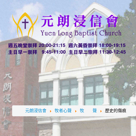
元朗浸信會
牧者心聲
牧 聲
歷史的傷痕