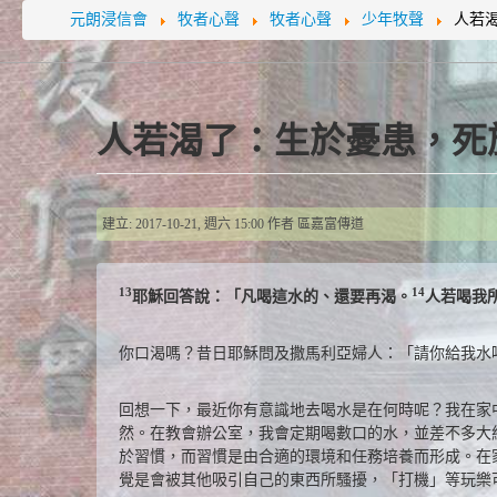
元朗浸信會
牧者心聲
牧者心聲
少年牧聲
人若
人若渴了：生於憂患，死
建立: 2017-10-21, 週六 15:00
作者
區嘉富傳道
13
14
耶穌回答說：「凡喝這水的、還要再渴。
人若喝我所
你口渴嗎？昔日耶穌問及撒馬利亞婦人：「請你給我水喝
回想一下，最近你有意識地去喝水是在何時呢？我在家
然。在教會辦公室，我會定期喝數口的水，並差不多大
於習慣，而習慣是由合適的環境和任務培養而形成。在
覺是會被其他吸引自己的東西所騷擾，「打機」等玩樂