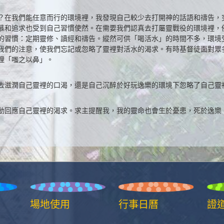
？在我們能任意而行的環境裡，我發現自己較少去打開神的話語和禱告，
慕和追求也受到自己習慣使然。在需要我們認真去打屬靈戰役的環境裡，
的習慣：定期靈修、讀經和禱告。縱然可供「喝活水」的時間不多，環境
我們的注意，使我們忘記或忽略了靈裡對活水的渴求。有時基督徒面對眾
理「嗤之以鼻」。
去滋潤自己靈裡的口渴，還是自己沉醉於好玩逸樂的環境下忽略了自己靈
動回應自己靈裡的渴求。求主提醒我，我的靈命也會生於憂患，死於逸樂
場地使用
行事日曆
證