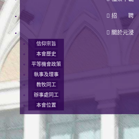
招 聘
關於元浸
信仰宗旨
本會歷史
平等機會政策
執事及理事
教牧同工
辦事處同工
本會位置