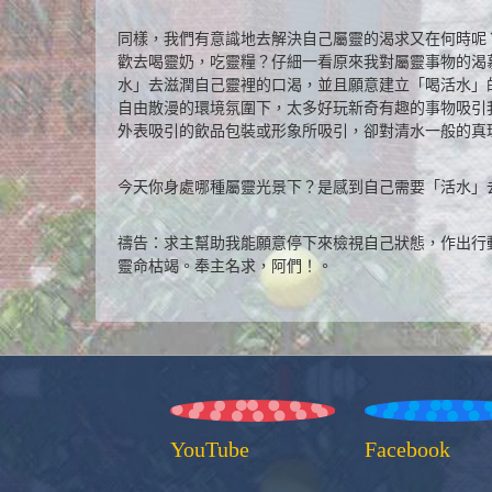
同樣，我們有意識地去解決自己屬靈的渴求又在何時呢
歡去喝靈奶，吃靈糧？仔細一看原來我對屬靈事物的渴
水」去滋潤自己靈裡的口渴，並且願意建立「喝活水」
自由散漫的環境氛圍下，太多好玩新奇有趣的事物吸引
外表吸引的飲品包裝或形象所吸引，卻對清水一般的真
今天你身處哪種屬靈光景下？是感到自己需要「活水」
禱告：求主幫助我能願意停下來檢視自己狀態，作出行
靈命枯竭。奉主名求，阿們！。
YouTube
Facebook