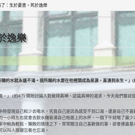
渴了：生於憂患，死於逸樂
於逸樂
賜的水就永遠不渴。我所賜的水要在他裡頭成為泉源，直湧到永生。」(約4:1
。」 (約4:7) 開始討論人對敬拜真神、認識真神的渴求，今天我們嘗
中時發現自己較少去喝水，究竟自己是因為感受不到口渴，還是自己不喜
約一小時左右就會去飲水機裝滿自己枱面上的水杯，一個下午就喝了最少2
家中較為輕鬆、懶散的環境之下，常常關注自己喜歡做的事，卻會連最基
可以叫人廢寢忘餐也忘渴。