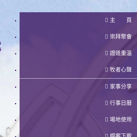
主 頁
崇拜聚會
證道重溫
牧者心聲
家事分享
行事日曆
場地使用
檔案下載