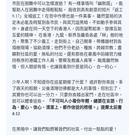
市民在困難中可以怎樣渡過？ 有一樣事情叫「幽默感」，能
幫助人在困難中走得輕鬆點。 我收到具有創意的短片「返工
9.17」全城返工！在苦中作樂也是一件美事。 雖然當局的決
定未必能及時幫到各市民，與其咒詛黑暗，不如動手參與其
中。身處在同一天空下的香港人，因而凝聚起來，發揮互助
互愛的精神。 在香港、九龍、新界及離島各處「冧」樹的地
方，聚集了不少義工，走到街上，自己開車，帶備器材到各
塌樹現場，協助清理；他們不分老幼、種族、跨越宗教；盡
顯對社區的愛，無私的付出。還有那些在暴風中前線努力維
持秩序的港鐵工作人員、警察及救護人員等。 颱風雖然無
情，但人間卻有情，也讓我看到什麼是同心、合一的心。
少年人啊！不知道你在這星期做了什麼？ 或許對你來說，多
了兩天的假期，災後清理彷彿都是大人的事情，但別忘了，
其實你也可以出一分力。 只要你肯踏出家門，走在社區中，
就可以體會這些。
「不可叫人小看你年輕，總要在言語、行
為、愛心、信心、清潔上，都作信徒的榜樣。」提摩太前書
4:12
在黑暗中，讓我們點燃著我們的社區，付出一點點的愛！