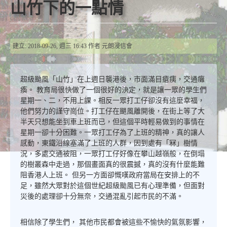
山竹下的一點情
建立: 2018-09-26, 週三 16:43
作者
元朗浸信會
超級颱風「山竹」在上週日襲港後，市面滿目瘡痍，交通癱
瘓。 教育局很快做了一個很好的決定，就是讓一眾的學生們
星期一、二，不用上課。相反一眾打工仔卻沒有這麼幸福，
他們努力的謹守崗位。打工仔在颶風離開後，在街上等了大
半天只想能坐到車上班而已，但這個平時輕易做到的事情在
星期一卻十分困難。一眾打工仔為了上班的精神，真的讓人
感動，東鐵沿線塞滿了上班的人群，因到處有「冧」樹情
況，多處交通被阻，一眾打工仔好像在攀山越嶺般，在倒塌
的樹叢森中走過，那個畫面真的很震撼，真的沒有什麼能難
阻香港人上班。 但另一方面卻慨嘆政府當局在安排上的不
足，雖然大眾對於這個世紀超級颱風已有心理準備，但面對
災後的處理卻十分無奈，交通混亂引起市民的不滿。
相信除了學生們， 其他市民都會被這些不愉快的氣氛影響，