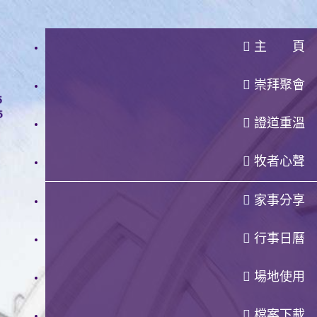
主 頁
崇拜聚會
證道重溫
牧者心聲
家事分享
行事日曆
場地使用
檔案下載