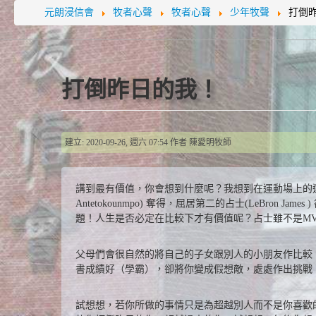
元朗浸信會
牧者心聲
牧者心聲
少年牧聲
打倒
打倒昨日的我！
建立: 2020-09-26, 週六 07:54
作者
陳愛明牧師
講到最有價值，你會想到什麼呢？我想到在運動場上的運動員，最有價
Antetokounmpo) 奪得，屈居第二的占士(LeBr
題！人生是否必定在比較下才有價值呢？占士雖不是M
父母們會很自然的將自己的子女跟別人的小朋友作比較
書成績好（學霸），卻將你變成假想敵，處處作出挑戰
試想想，若你所做的事情只是為超越別人而不是你喜歡