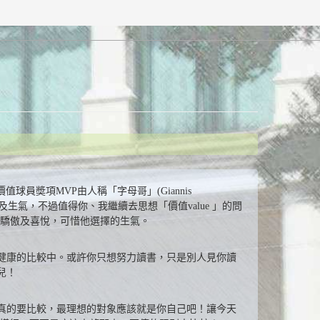
價值球員奬項MVP由人稱「字母哥」(Giannis
的失望及生氣，不過值得你、我繼續去思想「價值value 」的問
到驕傲及喜悅，可惜他選擇的生氣。
健康的比較中。或許你只想努力讀書，只是別人見你讀
兒！
真的要比較，最理想的對象應該就是你自己吧！讓今天