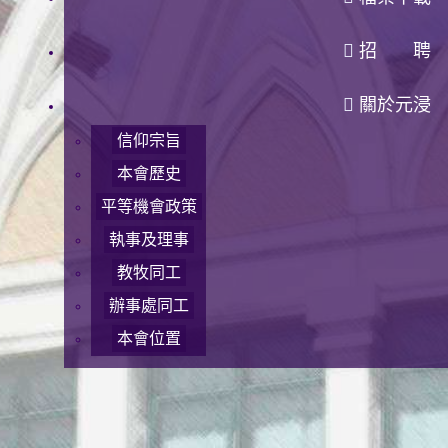
招 聘
關於元浸
信仰宗旨
本會歷史
平等機會政策
執事及理事
教牧同工
辦事處同工
本會位置