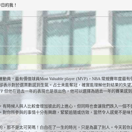
昨日的我！
值球員Most Valuable player (MVP)，NBA 常規賽年度最有
on James ) 卻表示對於選票數感到生氣。占士未能奪冠，確實能理解他對結果
VP 但他在過去一年的表現也是很出色，他可以選擇為過去一年的賽果感
，有時候人與人比較會增加彼此的上進心，但同時也會讓我們跌入一個不
。對你所參與的事情十分有興趣，緊緊追隨或仿效，當然令人感覺不是味
的，那不是太可笑嗎！白白花了一生的時光，只是為贏了別人。今天若你