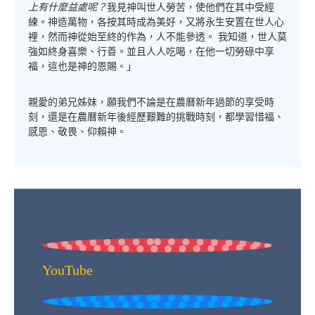
上有什麼益處呢？
我見神叫世人勞苦，使他們在其中受經
練。神造萬物，各按其時成為美好，又將永生安置在世人心
裡，然而神從始至終的作為，人不能參透。 我知道，世人莫
強如終身喜樂、行善。並且人人吃喝，在他一切勞碌中享
福，這也是神的恩賜。」
親愛的弟兄姊妹，願我們不論是在農曆新年過節的享受時
刻，還是在農曆新年後經歷艱難的挑戰時刻，都學習惜福、
感恩、敬畏、仰賴神。
YouTube