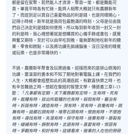
都是留在家聚，若然能人才濟濟、聚首一堂，都是難能可
貴。畢竟平時各有忙碌，能齊人相聚大概就只有農曆新年
了。而逗到足以買自己喜愛物品的利是錢，也是同樣開心。
記得小時候，新年就是我荷包最飽滿的時刻，父母是任由我
們自己決定利是錢如何使用，所以每到新年收到一封又一封
的利是時，我心裡想著就是想購買的心儀手飾或書包，感覺
興奮又期待。至於可以由早吃到晚，毫無節制地吃新年的糖
果、零食和糕點，以及將功課先拋諸腦後、沒日沒夜的睡覺
或玩樂，也是非常痛快的。
不過，農曆新年聚會及玩樂過後，迎接而來的是排山倒海的
功課、要溫習的書本和不知了期地對著電腦上課。在我們的
人生，大概都會經歷如此的高潮迭起，有歡喜快樂之時，也
有辛苦難過之時。想起在聖經的智慧文學，傳道書三章1-13
節：「
凡事都有定期，天下萬務都有定時。 生有時，死有
時。栽種有時，拔出所栽種的也有時。殺戮有時，醫治有
時。拆毀有時，建造有時。 哭有時，笑有時。哀慟有時，跳
舞有時。拋擲石頭有時，堆聚石頭有時。懷抱有時，不懷抱
有時。尋找有時，失落有時。保守有時，捨棄有時。撕裂有
時，縫補有時。靜默有時，言語有時。喜愛有時，恨惡有
時。爭戰有時，和好有時。這樣看來，做事的人在他的勞碌