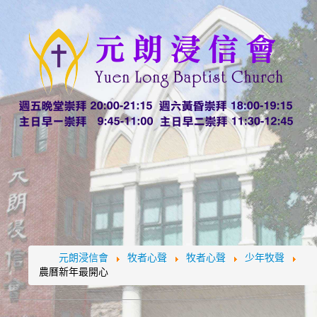
元朗浸信會
牧者心聲
牧者心聲
少年牧聲
農曆新年最開心