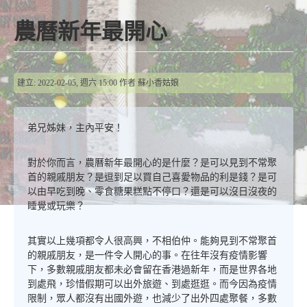
農曆新年最開心
建立: 2022-02-05, 週六 15:00
作者
蘇小香姑娘
弟兄姊妹，主內平安！
對於你而言，農曆新年最開心的是什麼？是可以見到不常聚
首的親戚朋友？是逗到足以買自己喜愛物品的利是錢？是可
以由早吃到晚、零食糖果糕點不停口？還是可以沒日沒夜的
睡覺或玩樂？
其實以上幾項都令人很高興，不相伯仲。能夠見到不常聚首
的親戚朋友，是一件令人開心的事。在往年沒有疫情影響
下，多數親戚朋友都未必會留在香港過新年，而是世界各地
到處飛，珍惜假期可以出外旅遊、到處逛逛。而今因為疫情
限制，眾人都沒有出國外遊，也減少了出外四處聚餐，多數