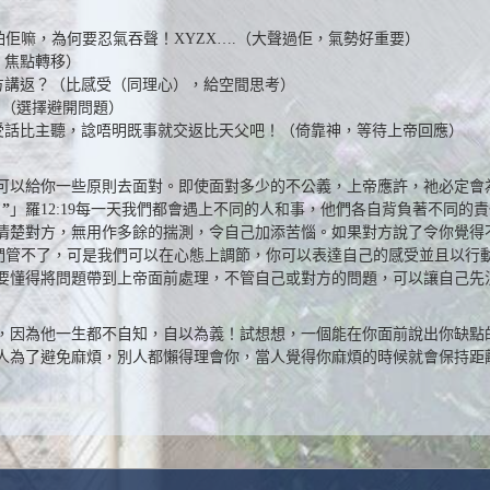
佢嘛，為何要忍氣吞聲！XYZX….（大聲過佢，氣勢好重要）
，焦點轉移）
方講返？（比感受（同理心），給空間思考）
。（選擇避開問題）
受話比主聽，諗唔明既事就交返比天父吧！（倚靠神，等待上帝回應）
可以給你一些原則去面對。即使面對多少的不公義，上帝應許，祂必定會
”
」羅12:19每一天我們都會遇上不同的人和事，他們各自背負著不同
清楚對方，無用作多餘的揣測，令自己加添苦惱。如果對方說了令你覺得
我們管不了，可是我們可以在心態上調節，你可以表達自己的感受並且以行
要懂得將問題帶到上帝面前處理，不管自己或對方的問題，可以讓自己先
，因為他一生都不自知，自以為義！試想想，一個能在你面前說出你缺點
人為了避免麻煩，別人都懶得理會你，當人覺得你麻煩的時候就會保持距