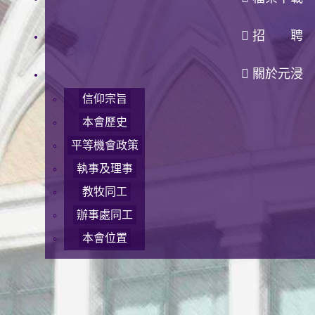
招 聘
關於元浸
信仰宗旨
本會歷史
平等機會政策
執事及理事
教牧同工
辦事處同工
本會位置