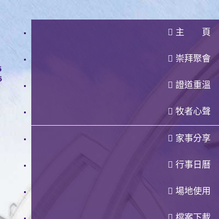
主 頁
崇拜聚會
證道重溫
牧者心聲
家事分享
行事日曆
場地使用
檔案下載