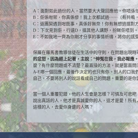
A：面對如此過份的人，當然要大大聲回應他，你唔係怕
B：佢係咁架，你真係慘！我上次都試過⋯⋯（有共鳴
C：返團契遇到咁既事，真係好無奈！你有無想過搵對
D：下次見到佢，行遠D，搵其他人講野，扮睇佢唔到
E：不如我地一齊為你剛才分享的事情祈禱，將你的感
保羅在羅馬書教導信徒在生活中的守則，在問題出現時
的忿怒，因為經上記著，主說：“伸冤在我，我必報應。
麼？有什麼問題或不清楚？最直接的方法，就是當面問
A-E哪一個回應，最後作決定的也只有你。別人的口
自己，不要將別人的說話看成自己的問題。重要的是你
當一個人重覆犯錯，他的人生會是怎樣？可憐及可悲吧
說出真話的人，他才是真誠愛你的人，這才是愛！所有
這樣的人，去愛你身邊的人嗎？