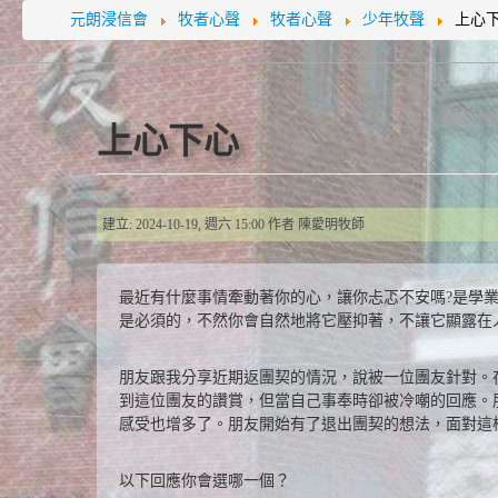
元朗浸信會
牧者心聲
牧者心聲
少年牧聲
上心
上心下心
建立: 2024-10-19, 週六 15:00
作者
陳愛明牧師
最近有什麼事情牽動著你的心，讓你忐忑不安嗎?是學
是必須的，不然你會自然地將它壓抑著，不讓它顯露在
朋友跟我分享近期返團契的情況，說被一位團友針對。
到這位團友的讚賞，但當自己事奉時卻被冷嘲的回應。
感受也增多了。朋友開始有了退出團契的想法，面對這
以下回應你會選哪一個？