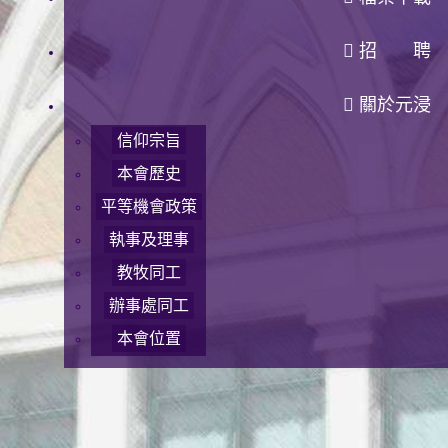
招 聘
關於元浸
信仰宗旨
本會歷史
平等機會政策
執事及理事
教牧同工
辦事處同工
本會位置