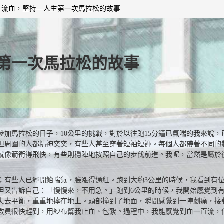
，流血，堅持—人生第一次馬拉松的故事
第一次馬拉松的故事
參加馬拉松的日子，10公里的挑戰，對於以往跑15分鐘已氣喘的我來說
，但周圍的人都精神奕奕，有些人甚至穿著短袖短褲。每個人都帶著不同的
就像箭衝得飛快，有些則穩陣地按照自己的步伐前進。我呢，當然是屬於後
；有些人已經開始喘氣，臉漲得通紅。跑到大約3公里的時候，我看到有
但又告訴自己：「慢慢來，不用急。」跑到6公里的時候，我開始感覺到
失去平衡，重重地摔在地上。頭部撞到了地面，瞬間感覺到一陣劇痛，接
救員很快趕到，用紗布幫我止血、包紮。過程中，我能感覺到血一直流，