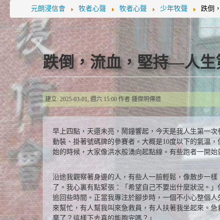
元朗浸信會
牧者心聲
牧者心聲
少年牧聲
跌倒
跌倒，流血，堅持—人生
建立: 2025-03-01, 週六 15:00
作者
鍾傑明傳道
早上四點，天還未亮，鬧鐘響起，今天是我人生第一次
動裝、掛著號碼牌的參賽者。大概是10度以下的氣溫
始的時候，大家像洪水般湧向起點線。有些跑者一開始
沿途我觀察著身邊的人，有些人一臉輕鬆，像散步一樣
了。我心裏有點緊張：「希望自己不要出什麼狀況。」
追回些時間。正當我專注於腳步時，一個不小心整個人
來幫忙，有人幫我叫來急救員，有人扶著我坐起來。急
棄了？這樣下去真的能跑完嗎？」