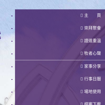
主 頁
崇拜聚會
證道重溫
牧者心聲
家事分享
行事日曆
場地使用
檔案下載