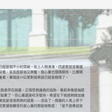
，已經是個不小的突破。街上人頭湧湧，四處都是穿著運
裝備，氣氛既緊張又興奮，我心裏也隱隱期待。比賽開
者，畢竟這10公里對我來說已經是極限了。
位跑者停在路邊，正接受救護員的協助，看起來像是抽筋
有點累了，但心裏還是咬牙堅持，希望在下坡道稍微加速
著就是濕濕熱熱的感覺——流血了。周圍的人馬上停下
但更讓我難受的是心裏的那股挫敗感：「是不是應該放