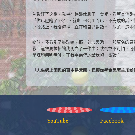
包紮好了之後，我坐在路邊休息了一會兒，看著其他跑
「你已經跑了6公里，就剩下4公里而已，不完成的話
那段路上，我腦海裡一直在和自己對話。「放棄」這兩
終於，我看到了終點線，那一刻心裏湧上一股莫名的感
戰。這次馬拉松讓我明白了一件事：跌倒並不可怕，可
學院趙崇明老師，在我畢業時送給我的一番話︰
「人生遇上困難的事本是常態，但願你學會靠著主加給
YouTube
Facebook