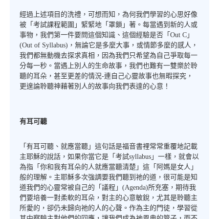
經過上述項目的洗禮，可想而知，為何我們學習的心思好像
被「考試課程範圍」緊緊地「罩鎖」著。每當遇到新的人或
事物，我們第一件要問這個知識、這個經驗是否「Out C」
(Out of Syllabus)，無論它是多麼大事，或情節多麼的感人，
我們都無動機去探求真相，因為我們只希望為自己爭取每一
分每一秒。當遇上別人的生命故事，我們也難有一雙樂於聆
聽的耳朵，甚至更差的情況-連自己心靈故事也無暇探究，
更遑論聆聽神藉著別人的故事向我們表達的心意！
有耳可聽
「有耳可聽、就應當聽」這句話是福音書裡常常重覆地記載
主耶穌的說話，如果你當它是「考試syllabus」一樣，就會以
為指「你和我有耳朵的人就應當聽清楚」這「阿媽是女人」
般的理解。主耶穌多次強調要我們聽到祂的道，很可能是知
道我們的心靈常被自己的「議程」(Agenda)所充塞，期待我
們要培養一對柔軟的耳朵，對主的心意敏銳，尤其是聆聽主
所愛的，卻仍未歸向祂的人的心聲。作為主的門徒，學習從
其中察驗主對他們的回應，讓我們成為祂恩典的管子，而不