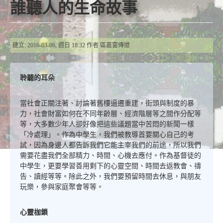
誰聽人的生命故事
建立: 2016-03-06, 週日 18:32
作者
區嘉富傳道
聆聽的耳朵
當社會正關注著、討論著舊樓逼遷重建，街頭與制度的暴
力，社會財富如何在不同年齡層、經濟階層等之間作分配等
等，大多數少年人卻好像把這些議題當中苦悶的新聞一樣
「冷處理」。作為中學生，我們被教導首要關心自己的考
試，因為身邊人都告訴我們它能主宰我們的前途，所以我們
需要花盡我們全部精力、時間、心機去應付。作為基督徒的
中學生，更要學習善用剩下的心靈空間、時間去返教會、禱
告、讀經等等。除此之外，我們要預留時間去休息，與朋友
玩樂，參與家庭聚會等等。
心靈枷鎖