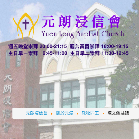
元朗浸信會
關於元浸
教牧同工
陳文燕姑娘