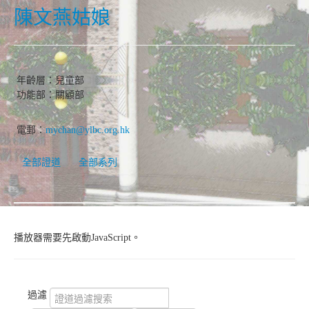
陳文燕姑娘
年齡層：兒童部
功能部：關顧部
電郵：
mychan@ylbc.org.hk
全部證道
全部系列
播放器需要先啟動JavaScript。
過濾